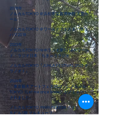
2018年
ノルカルTOKYO ＠浜松市楽器博物館 天空ホ
ール
ノルカルTOKYO ＠ワールドフェスタ・ヨコ
ハマ2018
2023年
ノルカルTOKYO
NHKラジオ第1 / NHKワール
ド・ラジオ日本「
ちきゅうラジオ​
」​​
ノルカルTOKYO
『JUHLA FESTIVAL 2023 テ
ラノオト』
2024年
「東京藝大アートフェス2023」にノルカル
TOKYO《Let me once know》がノミネート
されました。
ノルカルTOKYO MARUNOUCHI ホイリゲ＠
丸ビル1階 マルキューブ
ノルカルTOKYO with Ulf-Arne
Johannessen、高梨菖子、熊谷太輔 @ラ・
フォル・ジュルネTOKYO 2024