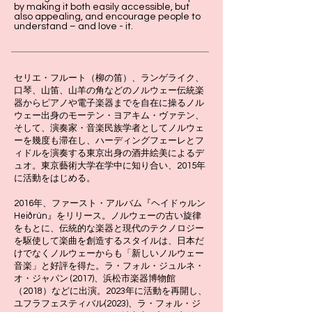
by making it both easily accessible, but
also appealing, and encourage people to
understand – and love - it.
セリエ・フルート（柳の笛）、ランゲライク、
口琴、山笛、山羊の角などのノルウェー伝統楽
器からピアノや電子楽器までを自在に操るノル
ウェー出身のモーテン・ヨアキム・ヴァテン、
そして、演奏家・音楽民族学者としてノルウェ
ーを幾度も滞在し、ハーディングフェーレとフ
ィドルを演奏する東京出身の酒井絵美によるデ
ュオ。東京藝術大学在学中に知り合い、2015年
に活動をはじめる。
2016年、ファースト・アルバム『ヘイドゥルン
Heiðrún』をリリース。ノルウェーの古い旋律
をもとに、伝統的な楽器と現代のテクノロジー
を駆使して楽曲を創造するスタイルは、日本だ
けでなくノルウェーからも「新しいノルウェー
音楽」と好評を得た。ラ・フォル・ジュルネ・
オ・ジャパン (2017)、浜松市楽器博物館
（2018）などに出演。2023年に活動を再開し、
ユフラフェスティバル(2023)、ラ・フォル・ジ