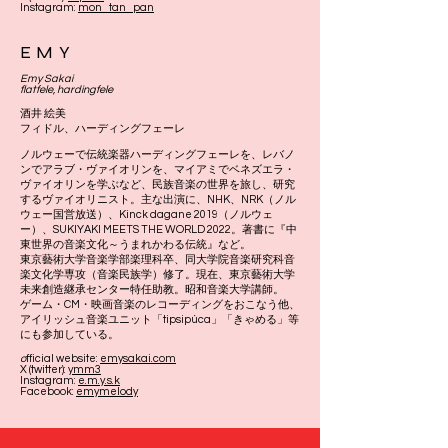
Instagram:
mon_tan_pan
EMY
Emy Sakai
flatfele, hardingfele
酒井 絵美
フィドル、ハーディングフェーレ
ノルウェーで伝統楽器ハーディングフェーレを、レバノ
ンでアラブ・ヴァイオリンを、マイアミでベネズエラ・
ヴァイオリンを学ぶなど、民族音楽の世界を旅し、研究
するヴァイオリニスト。主な出演に、NHK、NRK（ノル
ウェー国営放送）、Kinck dagane 2019（ノルウェ
ー）、SUKIYAKI MEETS THE WORLD 2022。著書に『中
東世界の音楽文化～うまれかわる伝統』など。
東京藝術大学音楽学部楽理科卒、同大学院音楽研究科音
楽文化学専攻（音楽民族学）修了。現在、東京藝術大学
未来創造継承センター特任助教。昭和音楽大学講師。
ゲーム・CM・映画音楽のレコーディングをおこなう他、
アイリッシュ音楽ユニット「tipsipúca」「きゃめる」等
にも参加している。
o
fficial website:
emysakai.com
X (twitter):
ymm3
Instagram:
e.m.y.s.k
Facebook:
emymelody