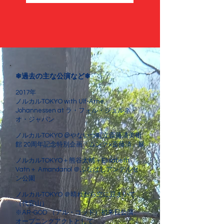
❄過去の主な公演など❄
2017年
ノルカルTOKYO with Ulf-Arne
Johannessen at ラ・フォル・ジュルネ・
オ・ジャパン
ノルカルTOKYO @やないづ町立斎藤清美術
館 20周年記念特別企画「ムンク×斎藤清」展
ノルカルTOKYO＋熊谷太輔​＋Elisabeth
Vatn＋ Amandanol ​​＠ふなばしアンデルセ
ン公園​​​
ノルカルTOKYO ＠晴れたら空に豆まいて
（代官山）
※AR-GOD （アル・ゴッド）初来日公演、
オープニングアクトとして