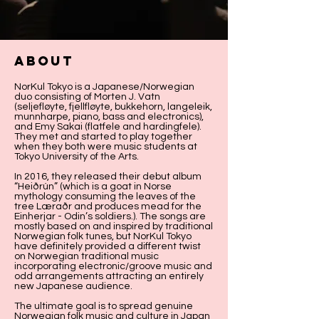
ABOUT
NorKul Tokyo is a Japanese/Norwegian
duo consisting of Morten J. Vatn
(seljefløyte, fjellfløyte, bukkehorn, langeleik,
munnharpe, piano, bass and electronics),
and Emy Sakai (flatfele and hardingfele).
They met and started to play together
when they both were music students at
Tokyo University of the Arts.
In 2016, they released their debut album
“Heiðrún” (which is a goat in Norse
mythology consuming the leaves of the
tree Læraðr and produces mead for the
Einherjar - Odin’s soldiers.). The songs are
mostly based on and inspired by traditional
Norwegian folk tunes, but NorKul Tokyo
have definitely provided a different twist
on Norwegian traditional music
incorporating electronic/groove music and
odd arrangements attracting an entirely
new Japanese audience.
The ultimate goal is to spread genuine
Norwegian folk music and culture in Japan