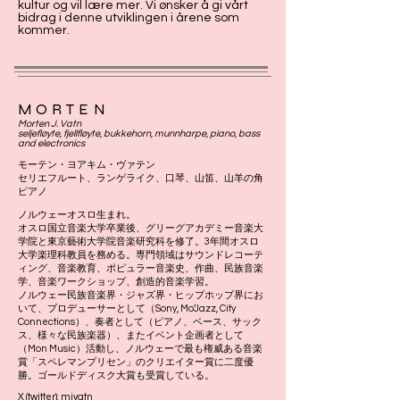
kultur og vil lære mer. Vi ønsker å gi vårt
bidrag i denne utviklingen i årene som
kommer.
MORTEN
Morten J. Vatn
seljefløyte, fjellfløyte, bukkehorn, munnharpe, piano, bass
and electronics
モーテン・ヨアキム・ヴァテン
セリエフルート、ランゲライク、口琴、山笛、山羊の角
ピアノ
ノルウェーオスロ生まれ。
オスロ国立音楽大学卒業後、グリーグアカデミー音楽大
学院と東京藝術大学院音楽研究科を修了。3年間オスロ
大学楽理科教員を務める。専門領域はサウンドレコーテ
ィング、音楽教育、ポピュラー音楽史、作曲、民族音楽
学、音楽ワークショップ、創造的音楽学習。
ノルウェー民族音楽界・ジャズ界・ヒップホップ界にお
いて、プロデューサーとして（Sony, Mo’Jazz, City
Connections）、奏者として（ピアノ、ベース、サック
ス、様々な民族楽器）、またイベント企画者として
（Mon Music）活動し、ノルウェーで最も権威ある音楽
賞「スペレマンプリセン」のクリエイター賞に二度優
勝。ゴールドディスク大賞も受賞している。
X (twitter):
mjvatn