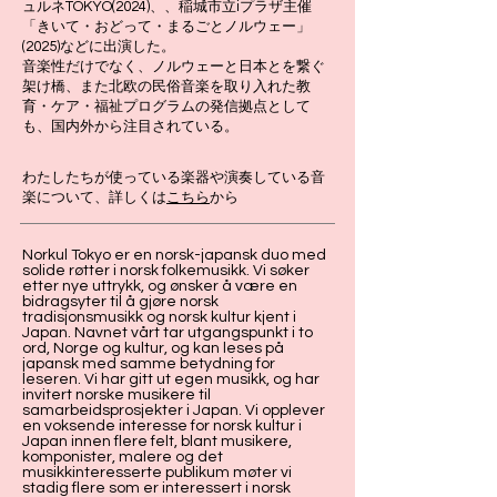
ュルネTOKYO(2024)、、稲城市立iプラザ主催
「きいて・おどって・まるごとノルウェー」
(2025)などに出演した。
音楽性だけでなく、ノルウェーと日本とを繋ぐ
架け橋、また北欧の民俗音楽を取り入れた教
育・ケア・福祉プログラムの発信拠点として
も、国内外から注目されている。
​わたしたちが使っている楽器や演奏している音
楽について、詳しくは
こちら
から
Norkul Tokyo er en norsk-japansk duo med
solide røtter i norsk folkemusikk. Vi søker
etter nye uttrykk, og ønsker å være en
bidragsyter til å gjøre norsk
tradisjonsmusikk og norsk kultur kjent i
Japan. Navnet vårt tar utgangspunkt i to
ord, Norge og kultur, og kan leses på
japansk med samme betydning for
leseren. Vi har gitt ut egen musikk, og har
invitert norske musikere til
samarbeidsprosjekter i Japan. Vi opplever
en voksende interesse for norsk kultur i
Japan innen flere felt, blant musikere,
komponister, malere og det
musikkinteresserte publikum møter vi
stadig flere som er interessert i norsk